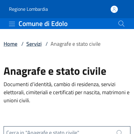
Servizi | Comune di Edol
Vai al contenuto principale
(apre in un'altra scheda).
Regione Lombardia
Comune di Edolo
Home
/
Servizi
/
Anagrafe e stato civile
Anagrafe e stato civile
Documenti d’identità, cambio di residenza, servizi
elettorali, cimiteriali e certificati per nascita, matrimoni e
unioni civili.
Cerca in "Anagrafe e stato civile"