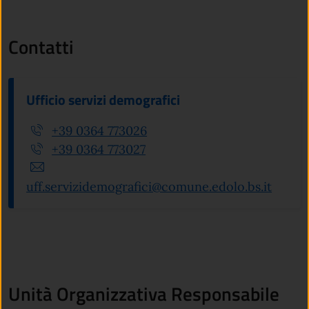
Contatti
Ufficio servizi demografici
+39 0364 773026
+39 0364 773027
uff.servizidemografici@comune.edolo.bs.it
Unità Organizzativa Responsabile