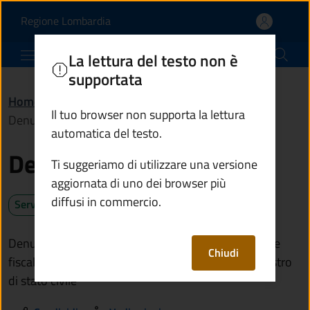
Denunciare una nascita 
Vai al contenuto principale
(apre in un'altra scheda).
Regione Lombardia
Comune di Edolo
La lettura del testo non è
supportata
Home
/
Servizi
/
Anagrafe e stato civile
/
Il tuo browser non supporta la lettura
Denunciare una nascita
automatica del testo.
Denunciare una nascita
Ti suggeriamo di utilizzare una versione
aggiornata di uno dei browser più
diffusi in commercio.
Servizio attivo
Denuncia la nascita per ottenere il rilascio del codice
Chiudi
fiscale e la registrazione dell'atto di nascita sul registro
di stato civile