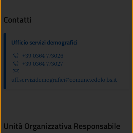
Contatti
Ufficio servizi demografici
+39 0364 773026
+39 0364 773027
uff.servizidemografici@comune.edolo.bs.it
Unità Organizzativa Responsabile