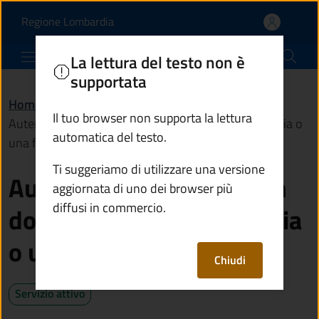
Autenticare la copia di 
Vai al contenuto principale
(apre in un'altra scheda).
Regione Lombardia
Comune di Edolo
La lettura del testo non è
supportata
Home
/
Servizi
/
Anagrafe e stato civile
/
Il tuo browser non supporta la lettura
Autenticare la copia di un documento, una fotografia o
automatica del testo.
una firma
Ti suggeriamo di utilizzare una versione
Autenticare la copia di un
aggiornata di uno dei browser più
diffusi in commercio.
documento, una fotografia
o una firma
Chiudi
Servizio attivo