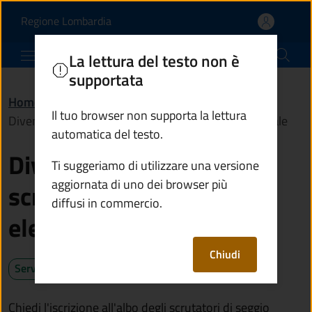
Diventare scrutatore o s
Vai al contenuto principale
(apre in un'altra scheda).
Regione Lombardia
Comune di Edolo
La lettura del testo non è
supportata
Home
/
Servizi
/
Anagrafe e stato civile
/
Il tuo browser non supporta la lettura
Diventare scrutatore o scrutatrice di seggio elettorale
automatica del testo.
Diventare scrutatore o
Ti suggeriamo di utilizzare una versione
aggiornata di uno dei browser più
scrutatrice di seggio
diffusi in commercio.
elettorale
Chiudi
Servizio attivo
Chiedi l'iscrizione all'albo degli scrutatori di seggio