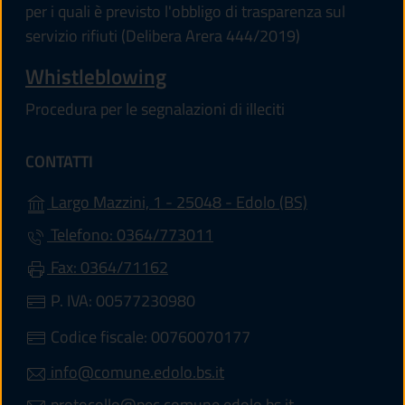
per i quali è previsto l'obbligo di trasparenza sul
servizio rifiuti (Delibera Arera 444/2019)
Whistleblowing
Procedura per le segnalazioni di illeciti
CONTATTI
(apre in un'alt
Largo Mazzini, 1 - 25048 - Edolo (BS)
Telefono: 0364/773011
Fax: 0364/71162
P. IVA: 00577230980
Codice fiscale: 00760070177
info@comune.edolo.bs.it
protocollo@pec.comune.edolo.bs.it