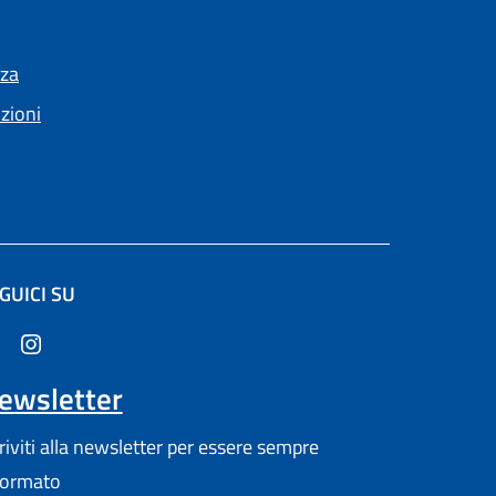
nza
nzioni
GUICI SU
altra scheda).
ewsletter
criviti alla newsletter per essere sempre
formato