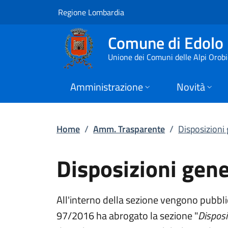
Disposizioni genera
Vai al contenuto principale
(apre in un'altra scheda).
Regione Lombardia
Comune di Edolo
Unione dei Comuni delle Alpi Orob
Amministrazione
Novità
Home
/
Amm. Trasparente
/
Disposizioni 
Disposizioni gene
All'interno della sezione vengono pubblica
97/2016 ha abrogato la sezione "
Disposi