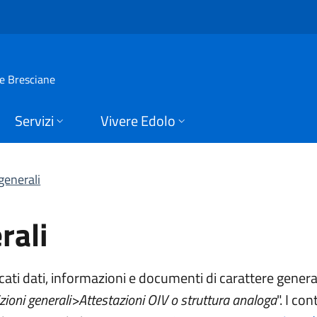
li | Amm. Trasparent
ie Bresciane
Servizi
Vivere Edolo
generali
rali
ti dati, informazioni e documenti di carattere generale 
zioni generali>Attestazioni OIV o struttura analoga
". I co