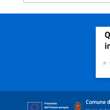
Q
i
Valuta
Valu
V
Comune d