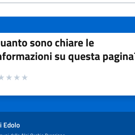
uanto sono chiare le
nformazioni su questa pagina
 da 1 a 5 stelle la pagina
ta 1 stelle su 5
aluta 2 stelle su 5
Valuta 3 stelle su 5
Valuta 4 stelle su 5
Valuta 5 stelle su 5
i Edolo