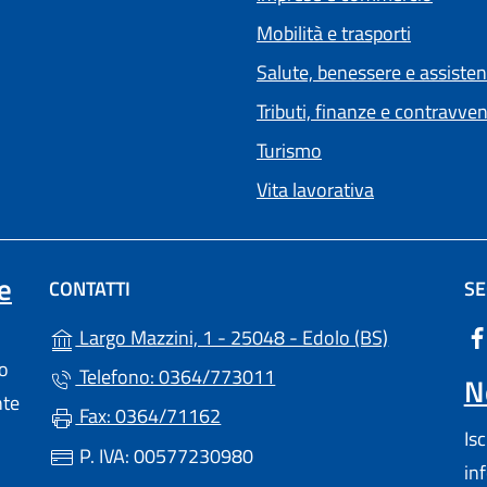
Mobilità e trasporti
Salute, benessere e assiste
Tributi, finanze e contravve
Turismo
Vita lavorativa
e
CONTATTI
SE
(apre in un'
Largo Mazzini, 1 - 25048 - Edolo (BS)
lo
Telefono: 0364/773011
N
nte
Fax: 0364/71162
Is
P. IVA: 00577230980
in