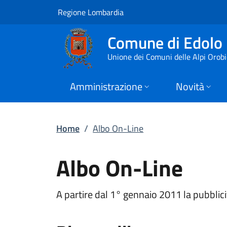
Albo On-Line | Comu
Vai al contenuto principale
(apre in un'altra scheda).
Regione Lombardia
Comune di Edolo
Unione dei Comuni delle Alpi Orob
Amministrazione
Novità
Home
/
Albo On-Line
Albo On-Line
A partire dal 1° gennaio 2011 la pubblici