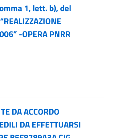
omma 1, lett. b), del
RI “REALIZZAZIONE
0006” -OPERA PNRR
NTE DA ACCORDO
EDILI DA EFFETTUARSI
RE B5F8789A3A CIG