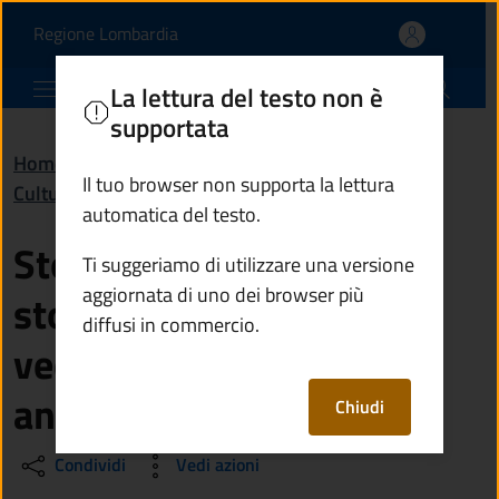
Sto facendo una ricerca
Vai al contenuto principale
(apre in un'altra scheda).
Regione Lombardia
Comune di Edolo
La lettura del testo non è
supportata
Home
/
Domande frequenti (FAQ)
/
Il tuo browser non supporta la lettura
Cultura e tempo libero
automatica del testo.
Sto facendo una ricerca
Ti suggeriamo di utilizzare una versione
aggiornata di uno dei browser più
storica: come posso
diffusi in commercio.
vedere i documenti più
antichi del Comune?
Chiudi
Condividi
Vedi azioni