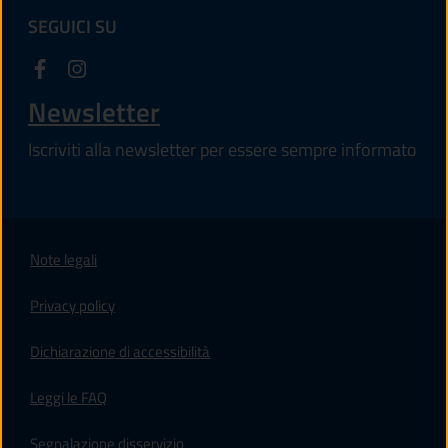
SEGUICI SU
Newsletter
Iscriviti alla newsletter per essere sempre informato
Note legali
Privacy policy
(apre in un'altra scheda).
Dichiarazione di accessibilità
Leggi le FAQ
Segnalazione disservizio