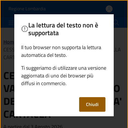
CESSAZIONE DELLA VALI
Vai al contenuto principale
(apre in un'altra scheda).
Regione Lombardia
Comune di Edolo
La lettura del testo non è
supportata
Home
/
Novità
/
Avvisi
/
Il tuo browser non supporta la lettura
CESSAZIONE DELLA VALIDITA' PER L'ESPATRIO DELLA
automatica del testo.
CARTA DI IDENTITA' CARTACEA
Ti suggeriamo di utilizzare una versione
CESSAZIONE DELLA
aggiornata di uno dei browser più
diffusi in commercio.
VALIDITA' PER L'ESPATRIO
DELLA CARTA DI IDENTITA'
Chiudi
CARTACEA
A partire dal 3 Agosto 2026