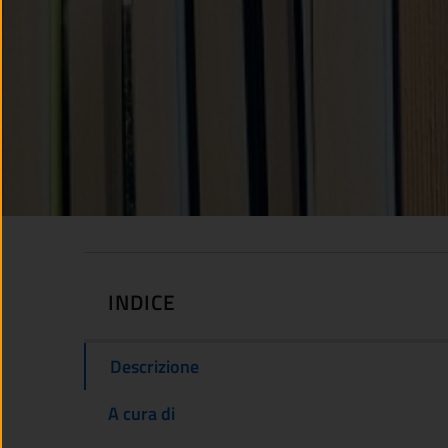
INDICE
Descrizione
A cura di