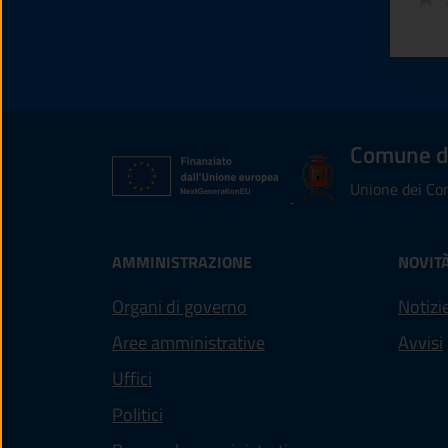
Valu
V
Comune d
Unione dei Com
AMMINISTRAZIONE
NOVIT
Organi di governo
Notizi
Aree amministrative
Avvisi
Uffici
Politici