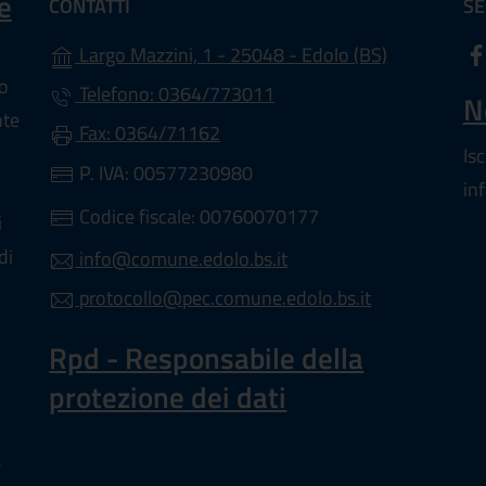
e
CONTATTI
SE
(apre in un'
Largo Mazzini, 1 - 25048 - Edolo (BS)
lo
Telefono: 0364/773011
N
nte
Fax: 0364/71162
Is
P. IVA: 00577230980
in
Codice fiscale: 00760070177
i
di
info@comune.edolo.bs.it
protocollo@pec.comune.edolo.bs.it
Rpd - Responsabile della
protezione dei dati
a