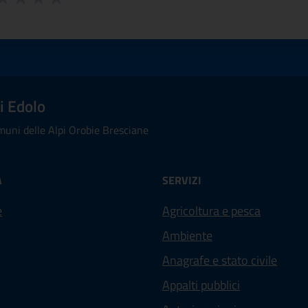
ta 1 stelle su 5
aluta 2 stelle su 5
Valuta 3 stelle su 5
Valuta 4 stelle su 5
Valuta 5 stelle su 5
i Edolo
uni delle Alpi Orobie Bresciane
À
SERVIZI
e
Agricoltura e pesca
Ambiente
Anagrafe e stato civile
Appalti pubblici