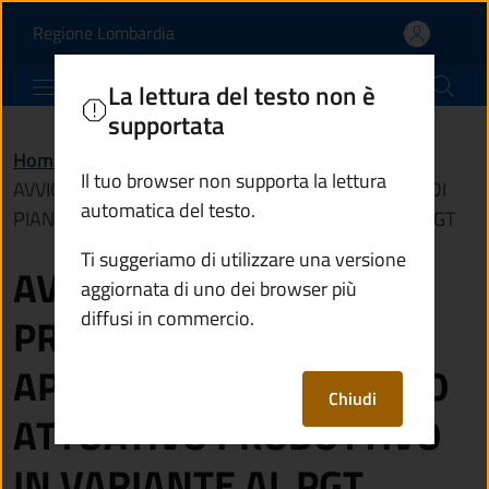
AVVIO DEL PROCEDIMEN
Vai al contenuto principale
(apre in un'altra scheda).
Regione Lombardia
Comune di Edolo
La lettura del testo non è
supportata
Home
/
Novità
/
Avvisi
/
Il tuo browser non supporta la lettura
AVVIO DEL PROCEDIMENTO PER APPROVAZIONE DI
automatica del testo.
PIANO ATTUATIVO PRODUTTIVO IN VARIANTE AL PGT
Ti suggeriamo di utilizzare una versione
AVVIO DEL
aggiornata di uno dei browser più
diffusi in commercio.
PROCEDIMENTO PER
APPROVAZIONE DI PIANO
Chiudi
ATTUATIVO PRODUTTIVO
IN VARIANTE AL PGT