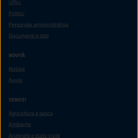
Uffici
Politici
Personale amministrativo
Documenti e dati
NOVITÀ
Notizie
Avvisi
SERVIZI
Agricoltura e pesca
Ambiente
Anagrafe e stato civile