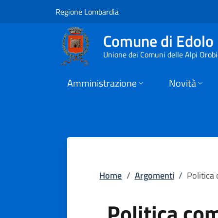
Politica commercial
Vai al contenuto principale
(apre in un'altra scheda).
Regione Lombardia
Comune di Edolo
Unione dei Comuni delle Alpi Orob
Amministrazione
Novità
Home
/
Argomenti
/
Politica
Politica co