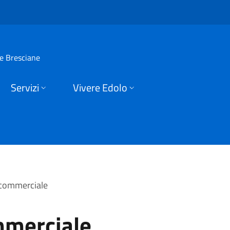
e | Comune di Edolo
ie Bresciane
Servizi
Vivere Edolo
 commerciale
mmerciale