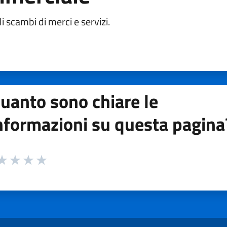
i scambi di merci e servizi.
uanto sono chiare le
nformazioni su questa pagina
 da 1 a 5 stelle la pagina
ta 1 stelle su 5
aluta 2 stelle su 5
Valuta 3 stelle su 5
Valuta 4 stelle su 5
Valuta 5 stelle su 5