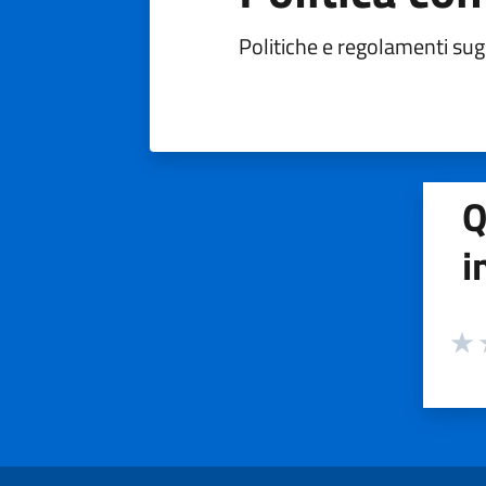
Politiche e regolamenti sugl
Q
i
Valuta
Valu
V