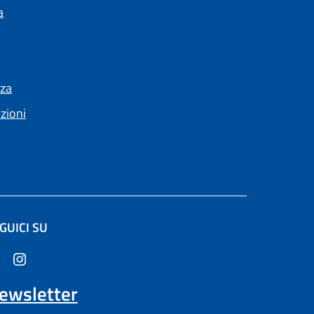
a
nza
nzioni
GUICI SU
altra scheda).
ewsletter