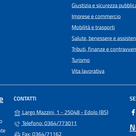
Giustizia e sicurezza pubblic
Imprese e commercio
Mobilità e trasporti
Salute, benessere e assiste
Tributi, finanze e contravve
Turismo
Vita lavorativa
e
CONTATTI
SE
(apre in un'
Largo Mazzini, 1 - 25048 - Edolo (BS)
lo
Telefono: 0364/773011
N
nte
Fax: 0364/71162