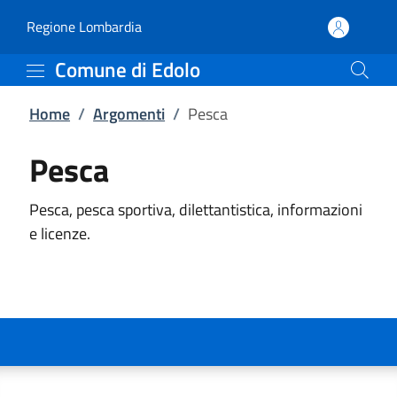
Pesca | Comune di Edolo
Vai al contenuto principale
(apre in un'altra scheda).
Regione Lombardia
Comune di Edolo
Home
/
Argomenti
/
Pesca
Pesca
Pesca, pesca sportiva, dilettantistica, informazioni
e licenze.