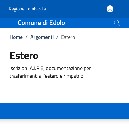
Estero | Comune di Edol
Vai al contenuto principale
(apre in un'altra scheda).
Regione Lombardia
Comune di Edolo
Home
/
Argomenti
/
Estero
Estero
Iscrizioni A.I.R.E, documentazione per
trasferimenti all'estero e rimpatrio.