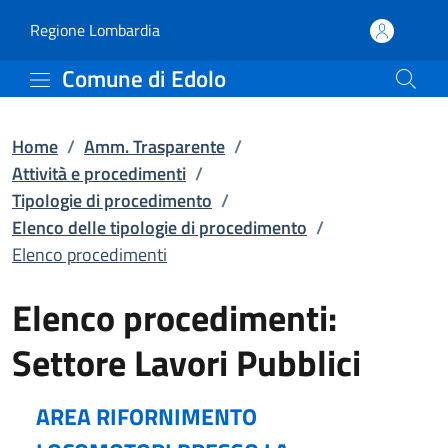
Elenco procedimenti | El
Vai al contenuto principale
(apre in un'altra scheda).
Regione Lombardia
Comune di Edolo
Home
/
Amm. Trasparente
/
Attività e procedimenti
/
Tipologie di procedimento
/
Elenco delle tipologie di procedimento
/
Elenco procedimenti
Elenco procedimenti:
Settore Lavori Pubblici
AREA RIFORNIMENTO