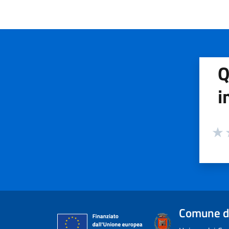
Q
i
Valuta
Valu
V
Comune d