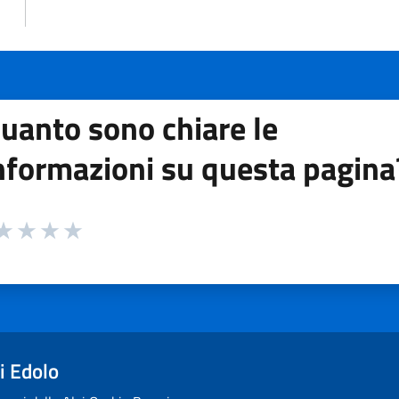
uanto sono chiare le
nformazioni su questa pagina
 da 1 a 5 stelle la pagina
ta 1 stelle su 5
aluta 2 stelle su 5
Valuta 3 stelle su 5
Valuta 4 stelle su 5
Valuta 5 stelle su 5
i Edolo