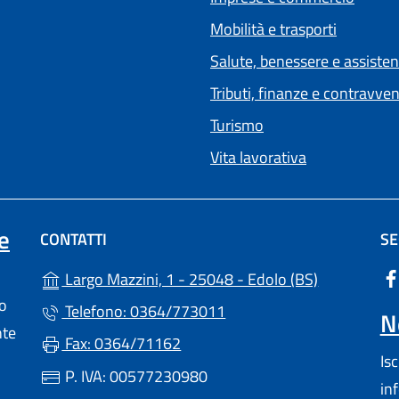
Mobilità e trasporti
Salute, benessere e assiste
Tributi, finanze e contravve
Turismo
Vita lavorativa
e
CONTATTI
SE
(apre in un'
Largo Mazzini, 1 - 25048 - Edolo (BS)
lo
Telefono: 0364/773011
N
nte
Fax: 0364/71162
Is
P. IVA: 00577230980
in