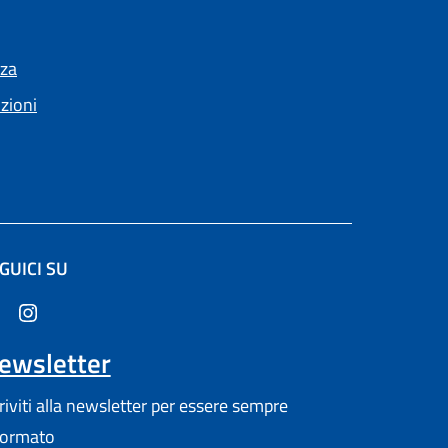
nza
nzioni
GUICI SU
altra scheda).
ewsletter
criviti alla newsletter per essere sempre
formato