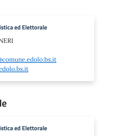
istica ed Elettorale
SNERI
i@comune.edolo.bs.it
dolo.bs.it
le
istica ed Elettorale