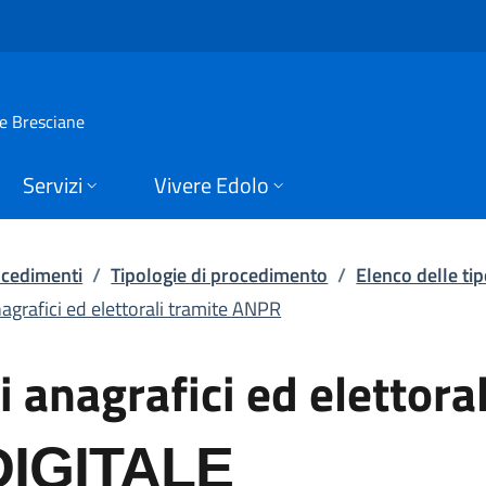
 anagrafici ed elett
ie Bresciane
Servizi
Vivere Edolo
rocedimenti
/
Tipologie di procedimento
/
Elenco delle ti
anagrafici ed elettorali tramite ANPR
ti anagrafici ed elettor
IGITALE