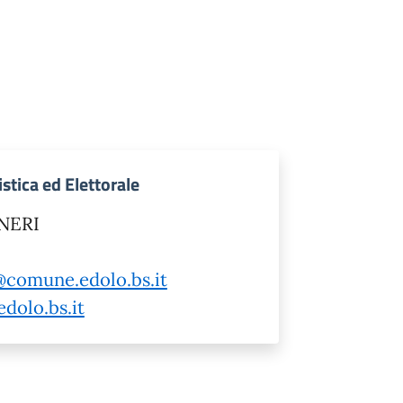
istica ed Elettorale
SNERI
i@comune.edolo.bs.it
dolo.bs.it