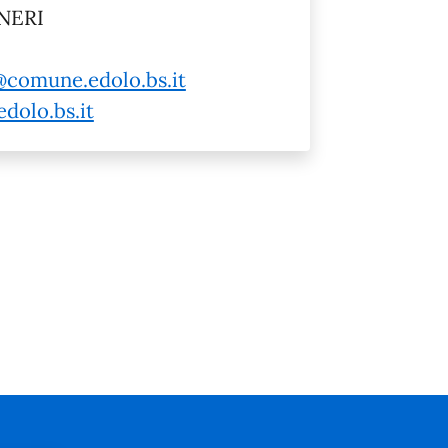
SNERI
i@comune.edolo.bs.it
dolo.bs.it