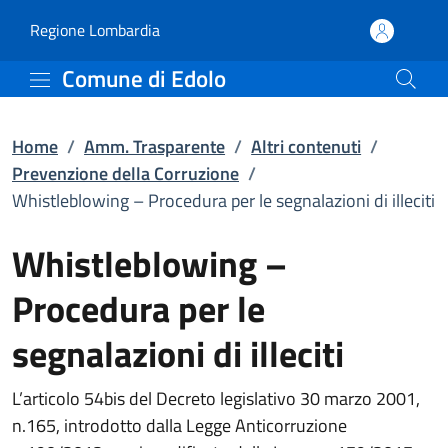
Whistleblowing – Procedu
Vai al contenuto principale
(apre in un'altra scheda).
Regione Lombardia
Comune di Edolo
Home
/
Amm. Trasparente
/
Altri contenuti
/
Prevenzione della Corruzione
/
Whistleblowing – Procedura per le segnalazioni di illeciti
Whistleblowing –
Procedura per le
segnalazioni di illeciti
L’articolo 54bis del Decreto legislativo 30 marzo 2001,
n.165, introdotto dalla Legge Anticorruzione