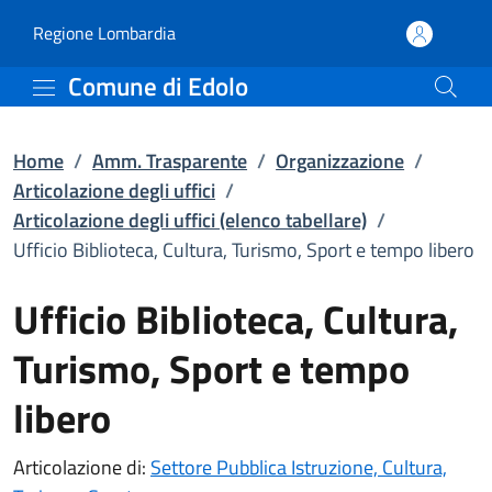
Ufficio Biblioteca, Cultu
Vai al contenuto principale
(apre in un'altra scheda).
Regione Lombardia
Comune di Edolo
Home
/
Amm. Trasparente
/
Organizzazione
/
Articolazione degli uffici
/
Articolazione degli uffici (elenco tabellare)
/
Ufficio Biblioteca, Cultura, Turismo, Sport e tempo libero
Ufficio Biblioteca, Cultura,
Turismo, Sport e tempo
libero
Articolazione di:
Settore Pubblica Istruzione, Cultura,