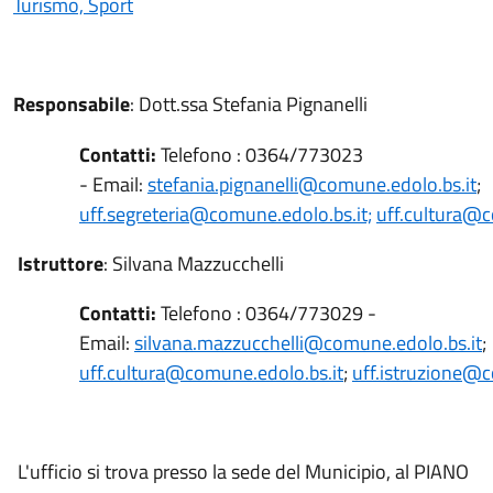
Turismo, Sport
Responsabile
: Dott.ssa Stefania Pignanelli
Contatti:
Telefono : 0364/773023
- Email:
stefania.pignanelli@comune.edolo.bs.it
;
uff.segreteria@comune.edolo.bs.it;
uff.cultura@c
Istruttore
: Silvana Mazzucchelli
Contatti:
Telefono : 0364/773029 -
Email:
silvana.mazzucchelli@comune.edolo.bs.it
;
uff.cultura@comune.edolo.bs.it
;
uff.istruzione@c
L'ufficio si trova presso la sede del Municipio, al PIANO