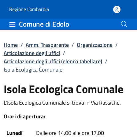
Isola Ecologica Comunale 
Vai al contenuto principale
(apre in un'altra scheda).
Regione Lombardia
Comune di Edolo
Home
/
Amm. Trasparente
/
Organizzazione
/
Articolazione degli uffici
/
Articolazione degli uffici (elenco tabellare)
/
Isola Ecologica Comunale
Isola Ecologica Comunale
L'Isola Ecologica Comunale si trova in Via Rassiche.
Orari di apertura:
Lunedì
Dalle ore 14.00 alle ore 17.00