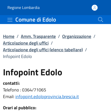
Infopoint Edolo | Articol
Vai al contenuto principale
(apre in un'altra scheda).
Regione Lombardia
Comune di Edolo
Home
/
Amm. Trasparente
/
Organizzazione
/
Articolazione degli uffici
/
Articolazione degli uffici (elenco tabellare)
/
Infopoint Edolo
Infopoint Edolo
contatti:
Telefono : 0364/71065
Email:
infopoint.edoloprovincia.brescia.it
Orari al pubblico: