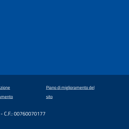
zione
Piano di miglioramento del
amento
sito
 - C.F.: 00760070177