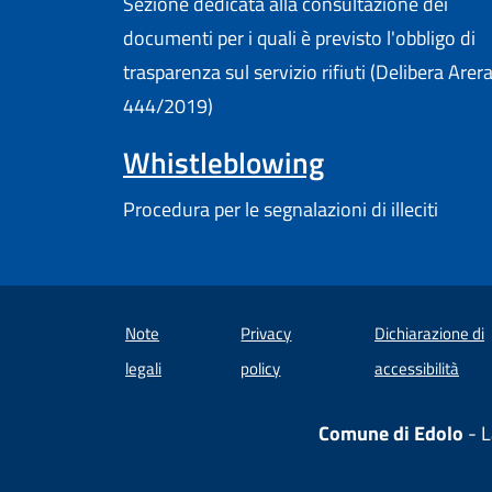
Sezione dedicata alla consultazione dei
documenti per i quali è previsto l'obbligo di
trasparenza sul servizio rifiuti (Delibera Arer
444/2019)
Whistleblowing
Procedura per le segnalazioni di illeciti
Note
Privacy
Dichiarazione di
(apre
legali
policy
accessibilità
Comune di Edolo
- L