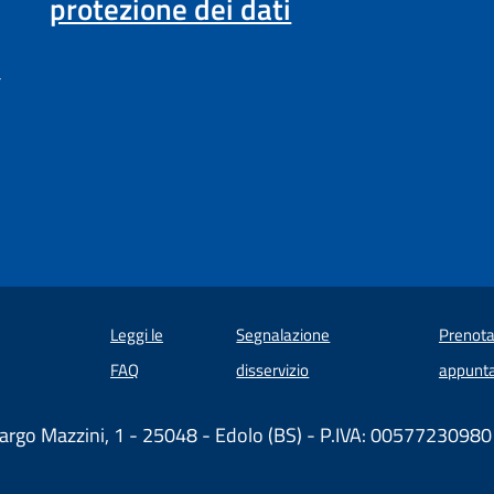
protezione dei dati
a
Leggi le
Segnalazione
Prenota
 in un'altra scheda).
FAQ
disservizio
appunt
argo Mazzini, 1 - 25048 - Edolo (BS) - P.IVA: 00577230980