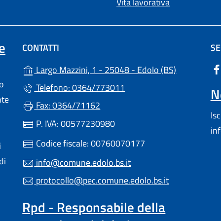
Vita lavorativa
e
CONTATTI
SE
(apre in un'
Largo Mazzini, 1 - 25048 - Edolo (BS)
lo
Telefono: 0364/773011
N
nte
Fax: 0364/71162
Is
P. IVA: 00577230980
in
Codice fiscale: 00760070177
i
di
info@comune.edolo.bs.it
protocollo@pec.comune.edolo.bs.it
Rpd - Responsabile della