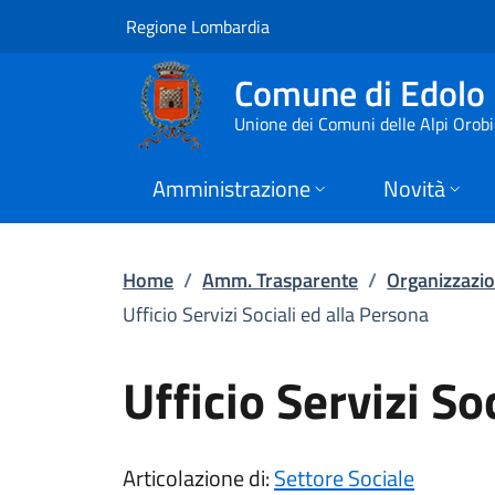
Ufficio Servizi Socia
Vai al contenuto principale
(apre in un'altra scheda).
Regione Lombardia
Comune di Edolo
Unione dei Comuni delle Alpi Orob
Amministrazione
Novità
Home
/
Amm. Trasparente
/
Organizzazi
Ufficio Servizi Sociali ed alla Persona
Ufficio Servizi So
Articolazione di:
Settore Sociale