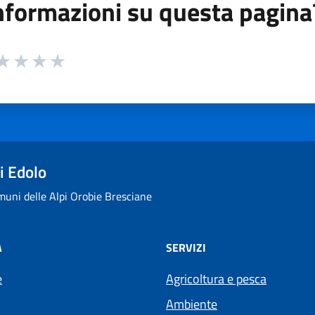
nformazioni su questa pagina
 da 1 a 5 stelle la pagina
ta 1 stelle su 5
aluta 2 stelle su 5
Valuta 3 stelle su 5
Valuta 4 stelle su 5
Valuta 5 stelle su 5
i Edolo
uni delle Alpi Orobie Bresciane
À
SERVIZI
e
Agricoltura e pesca
Ambiente