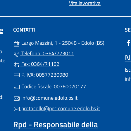
Vita lavorativa
e
CONTATTI
SE
(apre in un'
Largo Mazzini, 1 - 25048 - Edolo (BS)
lo
Telefono: 0364/773011
N
nte
Fax: 0364/71162
Is
P. IVA: 00577230980
in
Codice fiscale: 00760070177
i
di
info@comune.edolo.bs.it
protocollo@pec.comune.edolo.bs.it
Rpd - Responsabile della