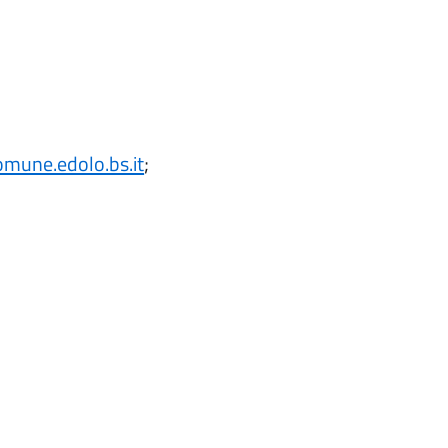
omune.edolo.bs.it
;
;