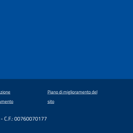
zione
Piano di miglioramento del
amento
sito
 - C.F.: 00760070177