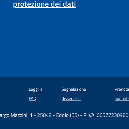
protezione dei dati
a
Leggi le
Segnalazione
Prenota
 in un'altra scheda).
FAQ
disservizio
appunt
argo Mazzini, 1 - 25048 - Edolo (BS) - P.IVA: 00577230980