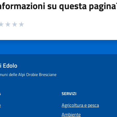
nformazioni su questa pagina
 da 1 a 5 stelle la pagina
ta 1 stelle su 5
aluta 2 stelle su 5
Valuta 3 stelle su 5
Valuta 4 stelle su 5
Valuta 5 stelle su 5
i Edolo
uni delle Alpi Orobie Bresciane
À
SERVIZI
e
Agricoltura e pesca
Ambiente