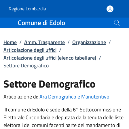
Settore Demografico | Art
Vai al contenuto principale
(apre in un'altra scheda).
Regione Lombardia
Comune di Edolo
Home
/
Amm. Trasparente
/
Organizzazione
/
Articolazione degli uffici
/
Articolazione degli uffici (elenco tabellare)
/
Settore Demografico
Settore Demografico
Articolazione di:
Ara Demografico e Manutentivo
Il comune di Edolo è sede della 6° Sottocommissione
Elettorale Circondariale deputata dalla tenuta delle liste
elettorali dei comuni facenti parte del mandamento di