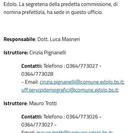
Edolo. La segreteria della predetta commissione, di
nomina prefettizia, ha sede in questo ufficio.
Responsabile
: Dott. Luca Masneri
Istruttore:
Cinzia Pignanelli
Contatti:
Telefono : 0364/773027 -
0364/773028
- Email:
cinzia.pignanelli@comune.edolo.bs.it
;
uff.servizidemografici@comune.edolo.bs.it;
Istruttore
: Mauro Trotti
Contatti:
Telefono : 0364/773026 -
0364/773027 -
Email:
mauro.trotti@comune.edolo.bs.it
;