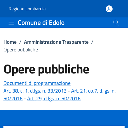
Opere pubbliche | Ammin
Vai al contenuto principale
(apre in un'altra scheda).
Regione Lombardia
Comune di Edolo
Home
/
Amministrazione Trasparente
/
Opere pubbliche
Opere pubbliche
Documenti di programmazione
(apre in un'altra scheda).
Art. 38, c. 1, d.lgs. n. 33/2013
-
Art. 21, co.7, d.lgs. n.
(apre in un'altra scheda).
(apre in un'altra sched
50/2016
-
Art. 29, d.lgs. n. 50/2016