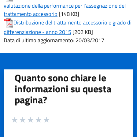
valutazione della performance per l'assegnazione del
(apre in un'altra scheda).
trattamento accessorio
[148 KB]
Distribuzione del trattamento accessorio e grado di
(apre in un'altra scheda).
differenziazione - anno 2015
[202 KB]
Data di ultimo aggiornamento: 20/03/2017
Quanto sono chiare le
informazioni su questa
pagina?
Valuta da 1 a 5 stelle la pagina
Valuta 1 stelle su 5
Valuta 2 stelle su 5
Valuta 3 stelle su 5
Valuta 4 stelle su 5
Valuta 5 stelle su 5