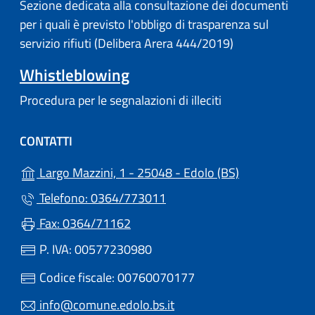
Sezione dedicata alla consultazione dei documenti
per i quali è previsto l'obbligo di trasparenza sul
servizio rifiuti (Delibera Arera 444/2019)
Whistleblowing
Procedura per le segnalazioni di illeciti
CONTATTI
(apre in un'alt
Largo Mazzini, 1 - 25048 - Edolo (BS)
Telefono: 0364/773011
Fax: 0364/71162
P. IVA: 00577230980
Codice fiscale: 00760070177
info@comune.edolo.bs.it