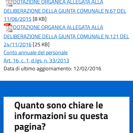
DOTAZIONE ORGANICA ALLEGATA ALLA
DELIBERAZIONE DELLA GIUNTA COMUNALE N.67 DEL
(apre in un'altra scheda).
11/06/2015
[8 KB]
DOTAZIONE ORGANICA ALLEGATA ALLA
DELIBERAZIONE DELLA GIUNTA COMUNALE N.121 DEL
(apre in un'altra scheda).
24/11/2016
[25 KB]
Conto annuale del personale
(apre in un'altra scheda).
Art. 16, c. 1, d.lgs. n. 33/2013
Data di ultimo aggiornamento: 12/02/2016
Quanto sono chiare le
informazioni su questa
pagina?