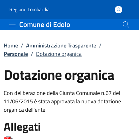
Dotazione organica | Pe
Vai al contenuto principale
(apre in un'altra scheda).
Regione Lombardia
Comune di Edolo
Home
/
Amministrazione Trasparente
/
Personale
/
Dotazione organica
Dotazione organica
Con deliberazione della Giunta Comunale n.67 del
11/06/2015 è stata approvata la nuova dotazione
organica dell'ente
Allegati