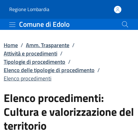
Elenco procedimenti | El
Vai al contenuto principale
(apre in un'altra scheda).
Regione Lombardia
Comune di Edolo
Home
/
Amm. Trasparente
/
Attività e procedimenti
/
Tipologie di procedimento
/
Elenco delle tipologie di procedimento
/
Elenco procedimenti
Elenco procedimenti:
Cultura e valorizzazione del
territorio