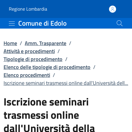
Iscrizione seminari tras
Vai al contenuto principale
(apre in un'altra scheda).
Regione Lombardia
Comune di Edolo
Home
/
Amm. Trasparente
/
Attività e procedimenti
/
Tipologie di procedimento
/
Elenco delle tipologie di procedimento
/
Elenco procedimenti
/
Iscrizione seminari trasmessi online dall'Università dell...
Iscrizione seminari
trasmessi online
dall'Università della