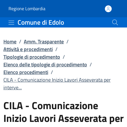
CILA - Comunicazione Ini
Vai al contenuto principale
(apre in un'altra scheda).
Regione Lombardia
Comune di Edolo
Home
/
Amm. Trasparente
/
Attività e procedimenti
/
Tipologie di procedimento
/
Elenco delle tipologie di procedimento
/
Elenco procedimenti
/
CILA - Comunicazione Inizio Lavori Asseverata per
interve...
CILA - Comunicazione
Inizio Lavori Asseverata per