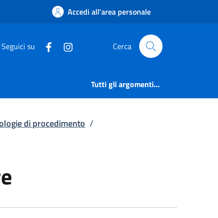
e | Elenco procedime
Accedi all'area personale
Seguici su
Cerca
Tutti gli argomenti...
pologie di procedimento
/
re