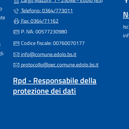
Largo Mazzini, 1 - 25048 - Edolo (BS)
lo
Telefono: 0364/773011
N
nte
Fax: 0364/71162
Is
P. IVA: 00577230980
in
Codice fiscale: 00760070177
i
di
info@comune.edolo.bs.it
protocollo@pec.comune.edolo.bs.it
Rpd - Responsabile della
protezione dei dati
a