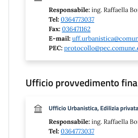
Responsabile:
ing. Raffaella Bo
Tel:
0364773037
Fax:
036471162
E-mail:
uff.urbanistica@comun
PEC:
protocollo@pec.comune.e
Ufficio provvedimento fina
Ufficio Urbanistica, Edilizia priva
Responsabile:
ing. Raffaella Bo
Tel:
0364773037