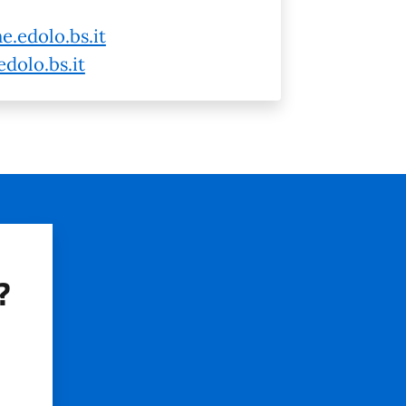
e.edolo.bs.it
dolo.bs.it
?