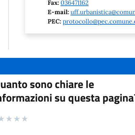
Fax:
036471162
E-mail:
uff.urbanistica@comun
PEC:
protocollo@pec.comune.e
uanto sono chiare le
nformazioni su questa pagina
 da 1 a 5 stelle la pagina
ta 1 stelle su 5
aluta 2 stelle su 5
Valuta 3 stelle su 5
Valuta 4 stelle su 5
Valuta 5 stelle su 5