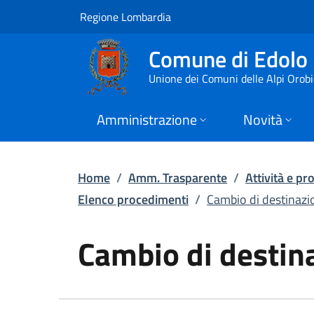
Cambio di destinazio
Vai al contenuto principale
(apre in un'altra scheda).
Regione Lombardia
Comune di Edolo
Unione dei Comuni delle Alpi Orob
Amministrazione
Novità
Home
/
Amm. Trasparente
/
Attività e p
Elenco procedimenti
/
Cambio di destinazi
Cambio di destin