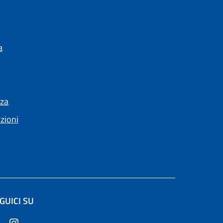
a
nza
nzioni
GUICI SU
altra scheda).