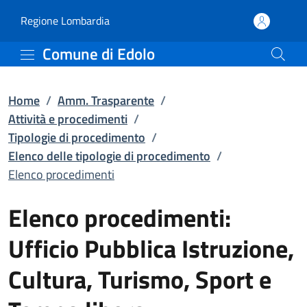
Elenco procedimenti | El
Vai al contenuto principale
(apre in un'altra scheda).
Regione Lombardia
Comune di Edolo
Home
/
Amm. Trasparente
/
Attività e procedimenti
/
Tipologie di procedimento
/
Elenco delle tipologie di procedimento
/
Elenco procedimenti
Elenco procedimenti:
Ufficio Pubblica Istruzione,
Cultura, Turismo, Sport e