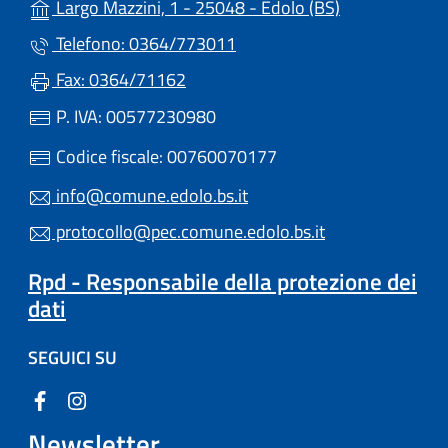
(apre in un'alt
Largo Mazzini, 1 - 25048 - Edolo (BS)
Telefono: 0364/773011
Fax: 0364/71162
P. IVA: 00577230980
Codice fiscale: 00760070177
info@comune.edolo.bs.it
protocollo@pec.comune.edolo.bs.it
Rpd - Responsabile della protezione dei
dati
SEGUICI SU
Newsletter