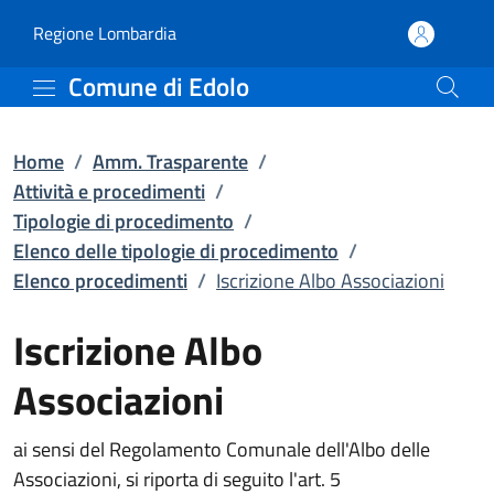
Iscrizione Albo Associaz
Vai al contenuto principale
(apre in un'altra scheda).
Regione Lombardia
Comune di Edolo
Home
/
Amm. Trasparente
/
Attività e procedimenti
/
Tipologie di procedimento
/
Elenco delle tipologie di procedimento
/
Elenco procedimenti
/
Iscrizione Albo Associazioni
Iscrizione Albo
Associazioni
ai sensi del Regolamento Comunale dell'Albo delle
Associazioni, si riporta di seguito l'art. 5