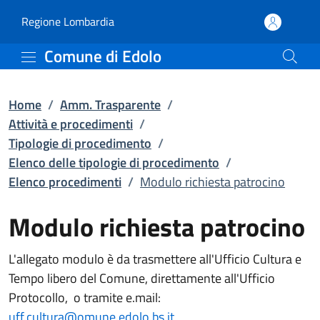
Modulo richiesta patroci
Vai al contenuto principale
(apre in un'altra scheda).
Regione Lombardia
Comune di Edolo
Home
/
Amm. Trasparente
/
Attività e procedimenti
/
Tipologie di procedimento
/
Elenco delle tipologie di procedimento
/
Elenco procedimenti
/
Modulo richiesta patrocino
Modulo richiesta patrocino
L'allegato modulo è da trasmettere all'Ufficio Cultura e
Tempo libero del Comune, direttamente all'Ufficio
Protocollo, o tramite e.mail:
uff.cultura@omune.edolo.bs.it