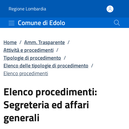
Elenco procedimenti | El
Vai al contenuto principale
(apre in un'altra scheda).
Regione Lombardia
Comune di Edolo
Home
/
Amm. Trasparente
/
Attività e procedimenti
/
Tipologie di procedimento
/
Elenco delle tipologie di procedimento
/
Elenco procedimenti
Elenco procedimenti:
Segreteria ed affari
generali