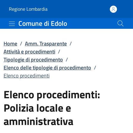
Elenco procedimenti | El
Vai al contenuto principale
(apre in un'altra scheda).
Regione Lombardia
Comune di Edolo
Home
/
Amm. Trasparente
/
Attività e procedimenti
/
Tipologie di procedimento
/
Elenco delle tipologie di procedimento
/
Elenco procedimenti
Elenco procedimenti:
Polizia locale e
amministrativa