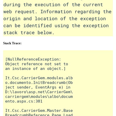
during the execution of the current
web request. Information regarding the
origin and location of the exception
can be identified using the exception
stack trace below.
Stack Trace:
[NullReferenceException: 
Object reference not set to 
an instance of an object.]

It.Csc.CarrierGem.modules.alb
o.documento.InitBreadcrumb(Ob
ject sender, EventArgs e) in 
D:\lavoro\asp.net\CarrierGem\
carriergem\modules\albo\docum
ento.aspx.cs:301

It.Csc.CarrierGem.Master.Base
BreadcrumbReference.Page_Load