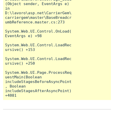
(Object sender, EventArgs e) 
in 
D:\lavoro\asp.net\CarrierGem\
carriergem\master\BaseBreadcr
umbReference.master.cs:273

System.Web.UI.Control.OnLoad(
EventArgs e) +98

System.Web.UI.Control.LoadRec
ursive() +153

System.Web.UI.Control.LoadRec
ursive() +250

System.Web.UI.Page.ProcessReq
uestMain(Boolean 
includeStagesBeforeAsyncPoint
, Boolean 
includeStagesAfterAsyncPoint) 