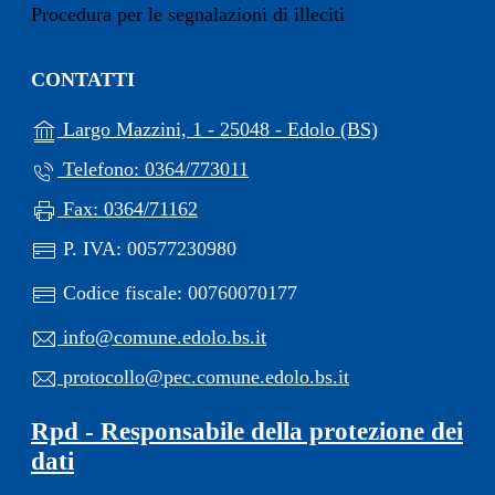
Procedura per le segnalazioni di illeciti
CONTATTI
(apre in un'alt
Largo Mazzini, 1 - 25048 - Edolo (BS)
Telefono: 0364/773011
Fax: 0364/71162
P. IVA: 00577230980
Codice fiscale: 00760070177
info@comune.edolo.bs.it
protocollo@pec.comune.edolo.bs.it
Rpd - Responsabile della protezione dei
dati