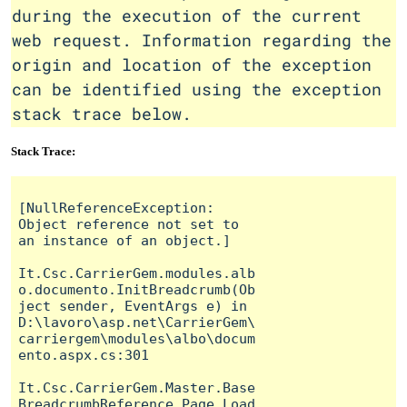
during the execution of the current
web request. Information regarding the
origin and location of the exception
can be identified using the exception
stack trace below.
Stack Trace:
[NullReferenceException: 
Object reference not set to 
an instance of an object.]

It.Csc.CarrierGem.modules.alb
o.documento.InitBreadcrumb(Ob
ject sender, EventArgs e) in 
D:\lavoro\asp.net\CarrierGem\
carriergem\modules\albo\docum
ento.aspx.cs:301

It.Csc.CarrierGem.Master.Base
BreadcrumbReference.Page_Load