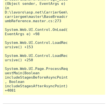
(Object sender, EventArgs e) 
in 
D:\lavoro\asp.net\CarrierGem\
carriergem\master\BaseBreadcr
umbReference.master.cs:273

System.Web.UI.Control.OnLoad(
EventArgs e) +98

System.Web.UI.Control.LoadRec
ursive() +153

System.Web.UI.Control.LoadRec
ursive() +250

System.Web.UI.Page.ProcessReq
uestMain(Boolean 
includeStagesBeforeAsyncPoint
, Boolean 
includeStagesAfterAsyncPoint) 