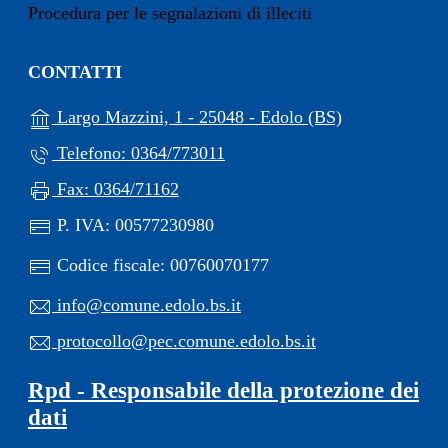
Procedura per le segnalazioni di illeciti
CONTATTI
(apre in un'alt
Largo Mazzini, 1 - 25048 - Edolo (BS)
Telefono: 0364/773011
Fax: 0364/71162
P. IVA: 00577230980
Codice fiscale: 00760070177
info@comune.edolo.bs.it
protocollo@pec.comune.edolo.bs.it
Rpd - Responsabile della protezione dei
dati