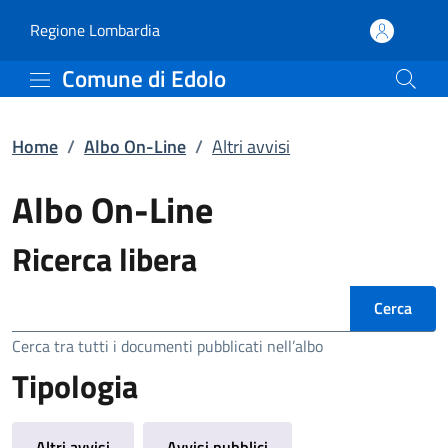
Altri avvisi | Albo On-Li
Vai al contenuto principale
(apre in un'altra scheda).
Regione Lombardia
Comune di Edolo
Home
/
Albo On-Line
/
Altri avvisi
Albo On-Line
Ricerca libera
Ricerca
Cerca tra tutti i documenti pubblicati nell’albo
Tipologia
Altri avvisi
Avvisi pubblici