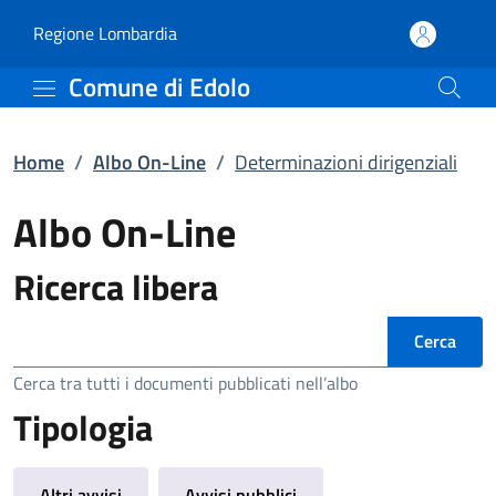
Determinazioni dirigenzi
Vai al contenuto principale
(apre in un'altra scheda).
Regione Lombardia
Comune di Edolo
Home
/
Albo On-Line
/
Determinazioni dirigenziali
Albo On-Line
Ricerca libera
Ricerca
Cerca tra tutti i documenti pubblicati nell’albo
Tipologia
Altri avvisi
Avvisi pubblici